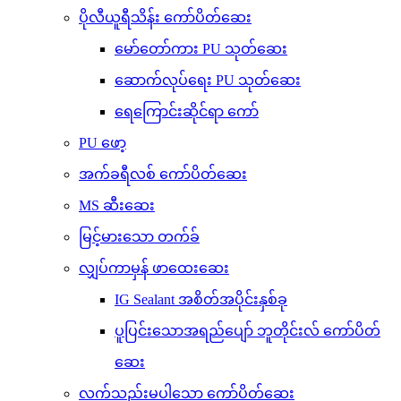
ပိုလီယူရီသိန်း ကော်ပိတ်ဆေး
မော်တော်ကား PU သုတ်ဆေး
ဆောက်လုပ်ရေး PU သုတ်ဆေး
ရေကြောင်းဆိုင်ရာ ကော်
PU ဖော့
အက်ခရီလစ် ကော်ပိတ်ဆေး
MS ဆီးဆေး
မြင့်မားသော တက်ခ်
လျှပ်ကာမှန် ဖာထေးဆေး
IG Sealant အစိတ်အပိုင်းနှစ်ခု
ပူပြင်းသောအရည်ပျော် ဘူတိုင်းလ် ကော်ပိတ်
ဆေး
လက်သည်းမပါသော ကော်ပိတ်ဆေး