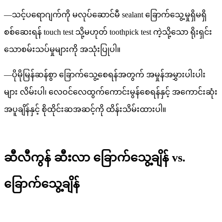
—
သင့်ပရောဂျက်ကို မလုပ်ဆောင်မီ sealant ခြောက်သွေ့မှုရှိမရှိ
စစ်ဆေးရန် touch test သို့မဟုတ် toothpick test ကဲ့သို့သော ရိုးရှင်း
သောစမ်းသပ်မှုများကို အသုံးပြုပါ။
—
ပိုမိုမြန်ဆန်စွာ ခြောက်သွေ့စေရန်အတွက် အမှုန်အမွှားပါးပါး
များ လိမ်းပါ၊ လေဝင်လေထွက်ကောင်းမွန်စေရန်နှင့် အကောင်းဆုံး
အပူချိန်နှင့် စိုထိုင်းဆအဆင့်ကို ထိန်းသိမ်းထားပါ။
ဆီလီကွန် ဆီးလာ ခြောက်သွေ့ချိန် vs.
ခြောက်သွေ့ချိန်