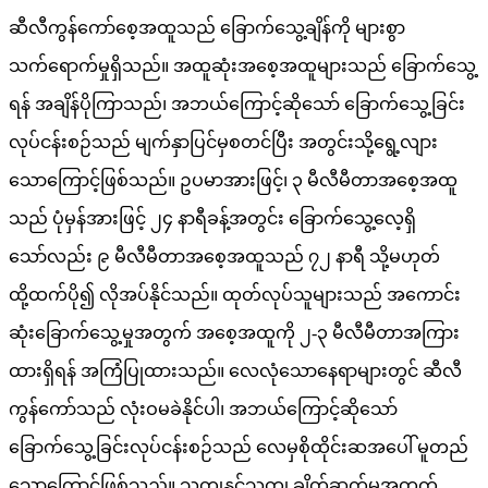
ဆီလီကွန်ကော်စေ့အထူသည် ခြောက်သွေ့ချိန်ကို များစွာ
သက်ရောက်မှုရှိသည်။ အထူဆုံးအစေ့အထူများသည် ခြောက်သွေ့
ရန် အချိန်ပိုကြာသည်၊ အဘယ်ကြောင့်ဆိုသော် ခြောက်သွေ့ခြင်း
လုပ်ငန်းစဉ်သည် မျက်နှာပြင်မှစတင်ပြီး အတွင်းသို့ရွေ့လျား
သောကြောင့်ဖြစ်သည်။ ဥပမာအားဖြင့်၊ ၃ မီလီမီတာအစေ့အထူ
သည် ပုံမှန်အားဖြင့် ၂၄ နာရီခန့်အတွင်း ခြောက်သွေ့လေ့ရှိ
သော်လည်း ၉ မီလီမီတာအစေ့အထူသည် ၇၂ နာရီ သို့မဟုတ်
ထို့ထက်ပို၍ လိုအပ်နိုင်သည်။ ထုတ်လုပ်သူများသည် အကောင်း
ဆုံးခြောက်သွေ့မှုအတွက် အစေ့အထူကို ၂-၃ မီလီမီတာအကြား
ထားရှိရန် အကြံပြုထားသည်။ လေလုံသောနေရာများတွင် ဆီလီ
ကွန်ကော်သည် လုံးဝမခဲနိုင်ပါ၊ အဘယ်ကြောင့်ဆိုသော်
ခြောက်သွေ့ခြင်းလုပ်ငန်းစဉ်သည် လေမှစိုထိုင်းဆအပေါ် မူတည်
သောကြောင့်ဖြစ်သည်။ သတ္တုနှင့်သတ္တု ချိတ်ဆက်မှုအတွက်