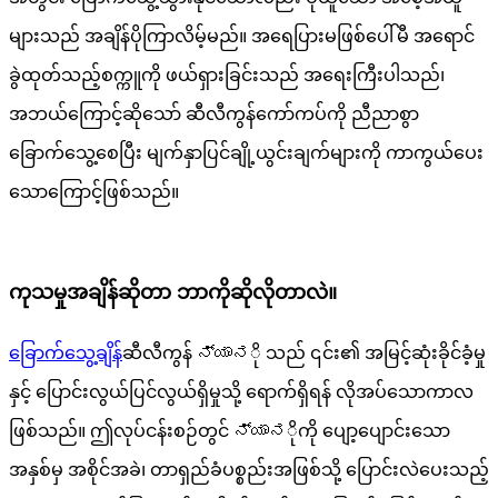
များသည် အချိန်ပိုကြာလိမ့်မည်။ အရေပြားမဖြစ်ပေါ်မီ အရောင်
ခွဲထုတ်သည့်စက္ကူကို ဖယ်ရှားခြင်းသည် အရေးကြီးပါသည်၊
အဘယ်ကြောင့်ဆိုသော် ဆီလီကွန်ကော်ကပ်ကို ညီညာစွာ
ခြောက်သွေ့စေပြီး မျက်နှာပြင်ချို့ယွင်းချက်များကို ကာကွယ်ပေး
သောကြောင့်ဖြစ်သည်။
ကုသမှုအချိန်ဆိုတာ ဘာကိုဆိုလိုတာလဲ။
ခြောက်သွေ့ချိန်
ဆီလီကွန် ನ್ಯಾನို သည် ၎င်း၏ အမြင့်ဆုံးခိုင်ခံ့မှု
နှင့် ပြောင်းလွယ်ပြင်လွယ်ရှိမှုသို့ ရောက်ရှိရန် လိုအပ်သောကာလ
ဖြစ်သည်။ ဤလုပ်ငန်းစဉ်တွင် ನ್ಯಾನိုကို ပျော့ပျောင်းသော
အနှစ်မှ အစိုင်အခဲ၊ တာရှည်ခံပစ္စည်းအဖြစ်သို့ ပြောင်းလဲပေးသည့်