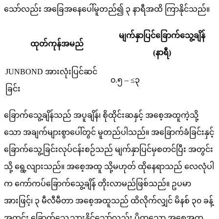
သော်လည်း အခြေအနေပေါ်မူတည်၍ ၃ နာရီအထိ ကြာနိုင်သည်။
မျက်နှာပြင်ခြောက်သွေ့ချိန်
ထုတ်ကုန်အမည်
(နာရီ)
JUNBOND အားလုံးပြင်ဆင်
၀.၅ – ≤၃
ခြင်း
ခြောက်သွေ့ချိန်သည် အပူချိန်၊ စိုထိုင်းဆနှင့် အစေ့အထူကဲ့သို့
သော အချက်များစွာပေါ်တွင် မူတည်ပါသည်။ အခြောက်ခံခြင်းနှင့်
ခြောက်သွေ့ခြင်းလုပ်ငန်းစဉ်သည် မျက်နှာပြင်မှစတင်ပြီး အတွင်း
သို့ ရွေ့လျားသည်။ အစေ့အထူ သို့မဟုတ် ထိုနေရာသည် လေလုံပါ
က ကော်ကပ်ခြောက်သွေ့ချိန် တိုးလာမည်ဖြစ်သည်။ ဥပမာ
အားဖြင့်၊ ၃ မီလီမီတာ အစေ့အထူသည် ထိလိုက်လျှင် မိနစ် ၃၀ ခန့်
အတွင်း ခြောက်သွေ့သွားနိုင်သော်လည်း ပိုထူသော အစေ့အထူ