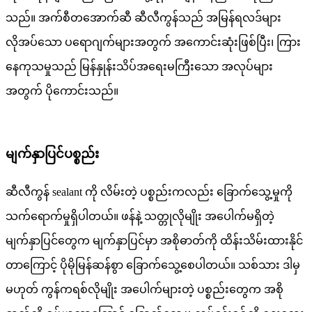
သည်။ အက်စီတအောက်ဆီ ဆီလီကွန်သည် အမြန်ရလဒ်များ
လိုအပ်သော ပရောဂျက်များအတွက် အကောင်းဆုံးဖြစ်ပြီး၊ ကြား
နေကုသမှုသည် မြန်နှုန်းသိပ်အရေးမကြီးသော အလုပ်များ
အတွက် ပိုကောင်းသည်။
မျက်နှာပြင်ပစ္စည်း
ဆီလီကွန် sealant ကို လိမ်းတဲ့ ပစ္စည်းကလည်း ခြောက်သွေ့မှုကို
သက်ရောက်မှုရှိပါတယ်။ ဖန်နဲ့ သတ္တုလိုမျိုး အပေါက်မရှိတဲ့
မျက်နှာပြင်တွေက မျက်နှာပြင်မှာ အစိုဓာတ်ကို ထိန်းသိမ်းထားနိုင်
တာကြောင့် ပိုမိုမြန်ဆန်စွာ ခြောက်သွေ့စေပါတယ်။ သစ်သား ဒါမှ
မဟုတ် ကွန်ကရစ်လိုမျိုး အပေါက်များတဲ့ ပစ္စည်းတွေက အစို