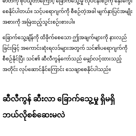
ဓာတ်ကို စုပ်ယူတာကြောင့် ခြောက်သွေ့မှု လုပ်ငန်းစဉ်ကို နှေးကွေး
စေနိုင်ပါတယ်။ သင့်ပရောဂျက်ကို စီစဉ်တဲ့အခါ မျက်နှာပြင်အမျိုး
အစားကို အမြဲထည့်သွင်းစဉ်းစားပါ။
ခြောက်သွေ့ချိန်ကို ထိခိုက်စေသော ဤအချက်များကို နားလည်
ခြင်းဖြင့် အကောင်းဆုံးရလဒ်များအတွက် သင်၏ပရောဂျက်ကို
စီစဉ်နိုင်ပြီး သင်၏ ဆီလီကွန်ကော်သည် မျှော်လင့်ထားသည့်
အတိုင်း လုပ်ဆောင်နိုင်ကြောင်း သေချာစေနိုင်ပါသည်။
ဆီလီကွန် ဆီးလာ ခြောက်သွေ့မှု ရှိမရှိ
ဘယ်လိုစစ်ဆေးမလဲ