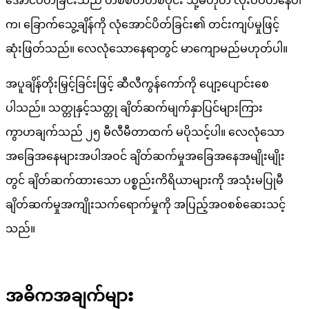
အောင်ပိတ်ခြင်းသည် တစ်စိတ်တစ်ပိုင်း သို့မဟုတ် လုံးဝပိတ်နေပါ
က၊ ခြောက်သွေ့ချိန်ကို လုံအောင်ပိတ်ခြင်း၏ တင်းကျပ်မှုဖြင့်
ဆုံးဖြတ်သည်။ လေလုံသောနေရာတွင် မာကျောမည်မဟုတ်ပါ။
အပူချိန်တိုးမြှင့်ခြင်းဖြင့် ဆီလီကွန်ကော်ကို ပျော့ပျောင်းစေ
ပါသည်။ သတ္တုနှင့်သတ္တု ချိတ်ဆက်မျက်နှာပြင်များကြား
ကွာဟချက်သည် ၂၅ မီလီမီတာထက် မပိုသင့်ပါ။ လေလုံသော
အခြေအနေများအပါအဝင် ချိတ်ဆက်မှုအခြေအနေအမျိုးမျိုး
တွင် ချိတ်ဆက်ထားသော ပစ္စည်းကိရိယာများကို အသုံးမပြုမီ
ချိတ်ဆက်မှုအကျိုးသက်ရောက်မှုကို အပြည့်အဝစစ်ဆေးသင့်
သည်။
အဓိကအချက်များ