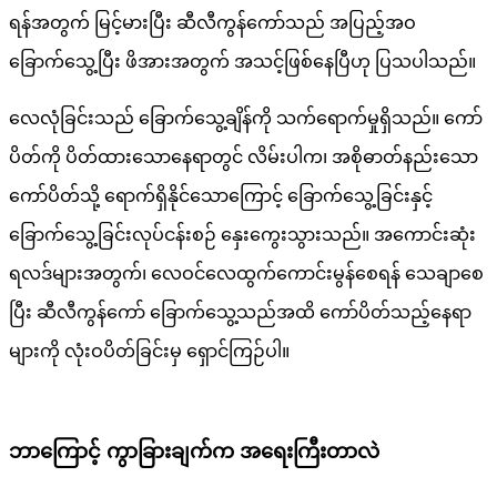
ရန်အတွက် မြင့်မားပြီး ဆီလီကွန်ကော်သည် အပြည့်အဝ
ခြောက်သွေ့ပြီး ဖိအားအတွက် အသင့်ဖြစ်နေပြီဟု ပြသပါသည်။
လေလုံခြင်းသည် ခြောက်သွေ့ချိန်ကို သက်ရောက်မှုရှိသည်။ ကော်
ပိတ်ကို ပိတ်ထားသောနေရာတွင် လိမ်းပါက၊ အစိုဓာတ်နည်းသော
ကော်ပိတ်သို့ ရောက်ရှိနိုင်သောကြောင့် ခြောက်သွေ့ခြင်းနှင့်
ခြောက်သွေ့ခြင်းလုပ်ငန်းစဉ် နှေးကွေးသွားသည်။ အကောင်းဆုံး
ရလဒ်များအတွက်၊ လေဝင်လေထွက်ကောင်းမွန်စေရန် သေချာစေ
ပြီး ဆီလီကွန်ကော် ခြောက်သွေ့သည်အထိ ကော်ပိတ်သည့်နေရာ
များကို လုံးဝပိတ်ခြင်းမှ ရှောင်ကြဉ်ပါ။
ဘာကြောင့် ကွာခြားချက်က အရေးကြီးတာလဲ