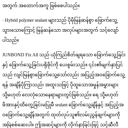
အတွက် အထောက်အကူ ဖြစ်စေပါသည်။
· Hybrid polymer sealant များသည် ပိုမိုမြန်ဆန်စွာ ခြောက်သွေ့
သွားသောကြောင့် မြန်ဆန်သော အလုပ်များအတွက် သင့်လျော်
ပါသည်။
JUNBOND Fix All သည် ယုံကြည်စိတ်ချရသော ခြောက်သွေ့ခြင်း
နှင့် ခြောက်သွေ့ခြင်းပရိုဖိုင်ကို ပေးစွမ်းသည်။ ၎င်း၏မျက်နှာပြင်
သည် လျင်မြန်စွာခြောက်သွေ့သော်လည်း အပြည့်အဝခြောက်သွေ့
ရန် အချိန်ပိုကြာသည်၊ အထူးသဖြင့် ပိုထူသောအမှုန်အမွှားများ
သို့မဟုတ် လေလုံသောနေရာများတွင်ဖြစ်သည်။ ရေ သို့မဟုတ်
ဖိအားနှင့်ထိတွေ့ခြင်းမပြုမီ sealant ခြောက်သွေ့ချိန်နှင့် အပြည့်အ
ဝခြောက်သွေ့ချိန်အတွက် ထုတ်လုပ်သူ၏လမ်းညွှန်ချက်များကို
အမြဲစစ်ဆေးပါ။ ဤအဆင့်များကို လိုက်နာခြင်းဖြင့် သင့်ဆီလီ