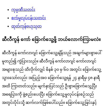
ကုမ္ပဏီသတင်း
စက်မှုလုပ်ငန်းသတင်း
ထုတ်ကုန်ဗဟုသုတ
ဆီလီကွန် ကော် ခြောက်သွေ့ဖို့ ဘယ်လောက်ကြာမလဲ။
ဆီလီကွန် ကော်လာဂျင် ခြောက်သွေ့ချိန်သည် အချက်များစွာပေါ်
မူတည်၍ ကွဲပြားသည်။ ဆီလီကွန် ကော်လာဂျင် ကော်လာဂျင်
အများစုသည် ထိလိုက်လျှင် မိနစ် ၃၀ မှ ၆၀ အတွင်း ခြောက်သွေ့
သွားသော်လည်း အပြည့်အဝ ခြောက်သွေ့ရန် ၂၄ နာရီမှ ၄၈ နာရီ
အထိ ကြာတတ်သည်။ မျက်နှာပြင်သည် ဦးစွာခြောက်သွေ့ပြီး
အရေပြားကို ဖွဲ့စည်းပေးပြီး ခြောက်သွေ့မှုလုပ်ငန်းစဉ်သည်
အတွင်းပိုင်းသို့ ဆက်လက်ဖြစ်ပေါ်သည်။ ခြောက်သွေ့ခြင်းနှင့်