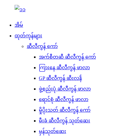
အိမ်
ထုတ်ကုန်များ
ဆီလီကွန် ကော်
အက်စီတဆီ ဆီလီကွန် ကော်
ကြားနေ ဆီလီကွန် ဖာလာ
GP ဆီလီကွန် ဆီးလޭန်
ဖွဲ့စည်းပုံ ဆီလီကွန် ဖာလာ
ရောင်စုံ ဆီလီကွန် ဖာလာ
မှိုပိုးသတ် ဆီလီကွန် ကော်
မီးခံ ဆီလီကွန် သုတ်ဆေး
မှန်သုတ်ဆေး