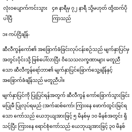
လုံးဝပျောက်ကင်းသွား
၄၈ နာရီမှ ၇၂ နာရီ သို့မဟုတ် ထို့ထက်ပို
ပါပြီ
ကြာသည်
၁။ ကပ်ငြိချိန်-
ဆီလီကွန်ကော်၏ အခြောက်ခံခြင်းလုပ်ငန်းစဉ်သည် မျက်နှာပြင်မှ
အတွင်းပိုင်းသို့ ဖြစ်ပေါ်လာပြီး ဝိသေသလက္ခဏာများ မတူညီ
သော ဆီလီကွန်ရော်ဘာ၏ မျက်နှာပြင်ခြောက်သွေ့ချိန်နှင့်
အခြောက်ခံချိန်သည် မတူညီပါ။
မျက်နှာပြင်ကို ပြုပြင်ရန်အတွက် ဆီလီကွန် ကော်ခြောက်သွားခြင်း
မပြုမီ ပြုလုပ်ရမည် (အက်ဆစ်ကော်၊ ကြားနေ ဖောက်ထွင်းမြင်ရ
သော ကော်သည် ယေဘုယျအားဖြင့် ၅ မိနစ်မှ ၁၀ မိနစ်အတွင်း ရှိ
သင့်ပြီး ကြားနေ ရောင်စုံကော်သည် ယေဘုယျအားဖြင့် ၃၀ မိနစ်