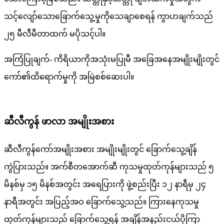
သင့်လျော်သောခြောက်သွေ့မှုကိုသေချာစေရန် ကွာဟချက်သည်
၂၅ မီလီမီတာထက် မပိုသင့်ပါ။
အကြံပြုချက်- ကိရိယာကိုအသုံးမပြုမီ အခြေအနေအမျိုးမျိုးတွင်
ကော်၏ထိရောက်မှုကို အမြဲစစ်ဆေးပါ။
ဆီလီကွန် ဖာလာ အမျိုးအစား
ဆီလီကွန်ကော်အမျိုးအစား အမျိုးမျိုးတွင် ခြောက်သွေ့ချိန်
ကွဲပြားသည်။ အက်စီတအောက်ဆီ ကုသမှုထုတ်ကုန်များသည် ၅
မိနစ်မှ ၁၅ မိနစ်အတွင်း အရေပြားကို ဖွဲ့စည်းပြီး ၁၂ နာရီမှ ၂၄
နာရီအတွင်း အပြည့်အဝ ခြောက်သွေ့သည်။ ကြားနေကုသမှု
ထုတ်ကုန်များသည် ခြောက်သွေ့ရန် အချိန်အနည်းငယ်ပိုကြာ