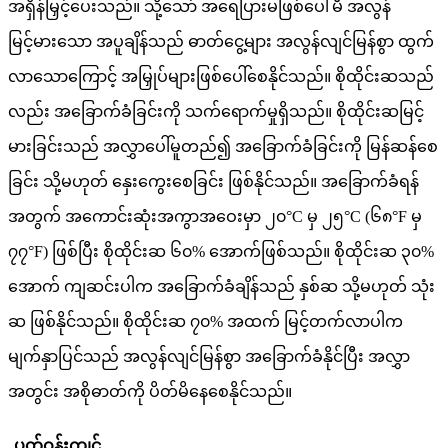
အရှိန်မြှင့်ပေးသည်။ သို့သော် အရေပြားမဖြစ်ပေါ်မီ အလွန်
မြင့်မားသော အပူချိန်သည် ဓာတ်ငွေ့များ အလွန်လျင်မြန်စွာ ထွက်
လာသောကြောင့် အမြှုပ်များဖြစ်ပေါ်စေနိုင်သည်။ စိုထိုင်းဆသည်
လည်း အခြောက်ခံခြင်းကို သက်ရောက်မှုရှိသည်။ စိုထိုင်းဆမြင့်
မားခြင်းသည် အလွှာပေါ်မူတည်၍ အခြောက်ခံခြင်းကို မြန်ဆန်စေ
ခြင်း သို့မဟုတ် နှေးကွေးစေခြင်း ဖြစ်နိုင်သည်။ အခြောက်ခံရန်
အတွက် အကောင်းဆုံးအကွာအဝေးမှာ ၂၀°C မှ ၂၅°C (၆၈°F မှ
၇၇°F) ဖြစ်ပြီး စိုထိုင်းဆ ၆၀% အောက်ဖြစ်သည်။ စိုထိုင်းဆ ၃၀%
အောက် ကျဆင်းပါက အခြောက်ခံချိန်သည် နှစ်ဆ သို့မဟုတ် သုံး
ဆ ဖြစ်နိုင်သည်။ စိုထိုင်းဆ ၇၀% အထက် မြင့်တက်လာပါက
မျက်နှာပြင်သည် အလွန်လျင်မြန်စွာ အခြောက်ခံနိုင်ပြီး အလွှာ
အတွင်း အစိုဓာတ်ကို ပိတ်မိနေစေနိုင်သည်။
ပတ်ဝန်းကျင်