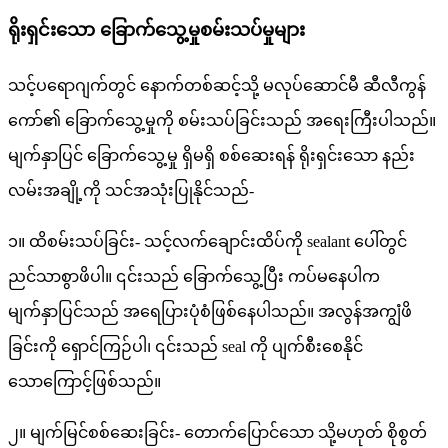
ရိုးရှင်းသော ခြောက်သွေ့မှုစမ်းသပ်မှုများ
သင့်ပရောဂျက်တွင် နောက်တစ်ဆင့်သို့ မလုပ်ဆောင်မီ ဆီလီကွန်
ကော်၏ ခြောက်သွေ့မှုကို စမ်းသပ်ခြင်းသည် အရေးကြီးပါသည်။
မျက်နှာပြင် ခြောက်သွေ့မှု ရှိမရှိ စစ်ဆေးရန် ရိုးရှင်းသော နည်း
လမ်းအချို့ကို သင်အသုံးပြုနိုင်သည်-
၁။ ထိစမ်းသပ်ခြင်း- သင့်လက်ချောင်းထိပ်ကို sealant ပေါ်တွင်
ညင်သာစွာဖိပါ။ ၎င်းသည် ခြောက်သွေ့ပြီး ကပ်မနေပါက
မျက်နှာပြင်သည် အရေပြားပုံစံဖြစ်နေပါသည်။ အလွန်အကျွံဖိ
ခြင်းကို ရှောင်ကြဉ်ပါ၊ ၎င်းသည် seal ကို ပျက်စီးစေနိုင်
သောကြောင့်ဖြစ်သည်။
၂။ မျက်မြင်စစ်ဆေးခြင်း- တောက်ပြောင်သော သို့မဟုတ် စိုစွတ်