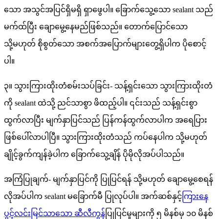
သော အသွင်အပြင်ရှိမရှိ ရှာဖွေပါ။ ခြောက်သွေ့သော sealant သည်
မက်ထ်ပြီး ချောမွေ့နေမည်ဖြစ်သည်။ တောက်ပြောင်သော
သို့မဟုတ် စိုစွတ်သော အစက်အပြောက်များတွေ့ရှိပါက ပိုစောင့်
ပါ။
၃။ သွားကြားထိုးတံစမ်းသပ်ခြင်း- သန့်ရှင်းသော သွားကြားထိုးတံ
ကို sealant ထဲသို့ ညင်သာစွာ ဖိထည့်ပါ။ ၎င်းသည် သန့်ရှင်းစွာ
ထွက်လာပြီး မျက်နှာပြင်သည် ပြန်ကန်ထွက်လာပါက အရေပြား
ဖြစ်ပေါ်လာပါပြီ။ သွားကြားထိုးတံသည် ကပ်နေပါက သို့မဟုတ်
ချိုင့်ခွက်ကျန်ခဲ့ပါက ခြောက်သွေ့ချိန် ပိုမိုလိုအပ်ပါသည်။
အကြံပြုချက်- မျက်နှာပြင်ကို ပြုပြင်ရန် သို့မဟုတ် ချောမွေ့စေရန်
လိုအပ်ပါက sealant မခြောက်မီ ပြုလုပ်ပါ။ အက်ဆစ်နှင့်
ကြားနေ
ပွင့်လင်းမြင်သာသော ဆီလီကွန်
ပြုပြင်မှုများကို ၅ မိနစ်မှ ၁၀ မိနစ်