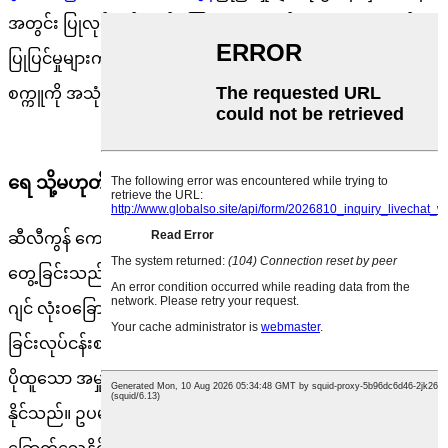
အတွင်း ပြုလုပ်သင့်သည်။ ကြားနေအရောင်အမျိုးမျိုးအတွက်၊
ပြုပြင်မှုများကို မိနစ် ၃၀ အတွင်း ပြီးအောင်လုပ်ပါ။ အရောင်ခွဲ
စက္ကူကို အသုံးပြုပါက အရေပြားမဖြစ်ပေါ်မီ ဖယ်ရှားပါ။
ရေ သို့မဟုတ် ဆေးနှင့် ထိတွေ့ရမည့်အချိန်
ဆီလီကွန် ကော်လာဂျင်ကို ရေ သို့မဟုတ် ဆေးနှင့် စောလွန်းစွာ ထိ
တွေ့ခြင်းသည် ကော်လာဂျင်ကို အားနည်းစေနိုင်သည်။ ကော်လာ
ဂျင် လုံးဝခြောက်သွေ့သွားသည်အထိ အမြဲစောင့်ပါ။ ခြောက်သွေ့
ခြင်းလုပ်ငန်းစဉ်သည် မျက်နှာပြင်အတွင်းဘက်မှ ဖြစ်ပေါ်လာပြီး
ပိုထူသော အမှုန်အမွှားများသည် ခြောက်သွေ့ရန် အချိန်ပိုကြာ
နိုင်သည်။ ဥပမာအားဖြင့်၊ ၃ မီလီမီတာ အမှုန်အမွှားများသည်