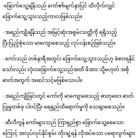
·ခြောက်သွေ့ချိန်သည် ကော်၏မျက်နှာပြင် ထိလိုက်လျှင်
ခြောက်သွေ့သွားသည့်ကာလဖြစ်သည်။
· အရည်ကျိုချိန်သည် အမြင့်ဆုံးအစွမ်းသတ္တိကို ရရှိသည့်
ပြီးပြည့်စုံသော မာကျောစေသည့် လုပ်ငန်းစဉ်ဖြစ်သည်။
· ကော်သည် တစ်နာရီအတွင်း ခြောက်သွေ့သွားသည်ဟု ခံစားရနိုင်
သော်လည်း လုံးဝခြောက်သွေ့သည်အထိ ဖိအား သို့မဟုတ် အစို
ဓာတ်အတွက် အဆင်သင့်မဖြစ်သေးပါ။
· အရည်ကျိုခြင်းတွင် ကော်ကို မာကျောစေသည့် ဓာတုဗေဒ ဓာတ်
ပြုမှုတစ်ခု ပါဝင်ပြီး ရေရှည်ထိရောက်မှုကို သေချာစေသည်။
· ဆီလီကွန် ကော်များသည် ကြာရှည်စွာ ခြောက်သွေ့စေသော
ကြောင့် အလုပ်လုပ်နိုင်စွမ်း တိုးချဲ့ရန် လိုအပ်သော ပရောဂျက်များ