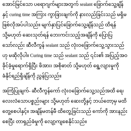
အောင်မြင်သော ပရောဂျက်များအတွက် sealant ခြောက်သွေ့ချိန်
နှင့် curing time အကြား ကွာခြားချက်ကို နားလည်ခြင်းသည် မရှိမ
ဖြစ်လိုအပ်ပါသည်။ မျက်နှာပြင်ခြောက်သွေ့ချိန်သည် ထိရန်
သို့မဟုတ် ဆေးသုတ်ရန် ဘေးကင်းသည့်အချိန်ကို ပြောပြ
သော်လည်း ဆီလီကွန် sealant သည် လုံးဝခြောက်သွေ့သွားသည်
ဟု မဆိုလိုပါ။ Curing time သည် sealant သည် ၎င်း၏ အပြည့်အဝ
ခိုင်ခံ့မှုရောက်ရှိပြီး ဖိအား၊ အစိုဓာတ် သို့မဟုတ် ရွေ့လျားမှုကို
ခံနိုင်ရည်ရှိချိန်ကို ညွှန်ပြသည်။
အကြံပြုချက်- ဆီလီကွန်ကော် လုံးဝခြောက်သွေ့သည်အထိ ရေ၊
လေးလံသောပစ္စည်းများ သို့မဟုတ် ဆေးတို့နှင့် ဘယ်တော့မှ မထိ
တွေ့စေပါနှင့်။ အချိန်မတန်မီ ထိတွေ့ခြင်းသည် ကော်ကို အားနည်း
စေပြီး တာရှည်ခံမှုကို လျော့ကျစေနိုင်သည်။