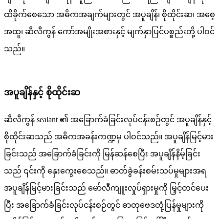
ထိခိုက်စေသော အဓိကအချက်များတွင် အပူချိန်၊ စိုထိုင်းဆ၊ အစေ့
အထူ၊ ဆီလီကွန် ကော်အမျိုးအစားနှင့် မျက်နှာပြင်ပစ္စည်းတို့ ပါဝင်
သည်။
အပူချိန်နှင့် စိုထိုင်းဆ
ဆီလီကွန် sealant ၏ အခြောက်ခံခြင်းလုပ်ငန်းစဉ်တွင် အပူချိန်နှင့်
စိုထိုင်းဆသည် အဓိကအခန်းကဏ္ဍမှ ပါဝင်သည်။ အပူချိန်မြင့်မား
ခြင်းသည် အခြောက်ခံခြင်းကို မြန်ဆန်စေပြီး အပူချိန်နိမ့်ခြင်း
သည် ၎င်းကို နှေးကွေးစေသည်။ ဓာတ်ခွဲခန်းစမ်းသပ်မှုများအရ
အပူချိန်မြင့်မားခြင်းသည် မော်လီကျူးလှုပ်ရှားမှုကို မြှင့်တင်ပေး
ပြီး အခြောက်ခံခြင်းလုပ်ငန်းစဉ်တွင် ဓာတုဗေဒတုံ့ပြန်မှုများကို