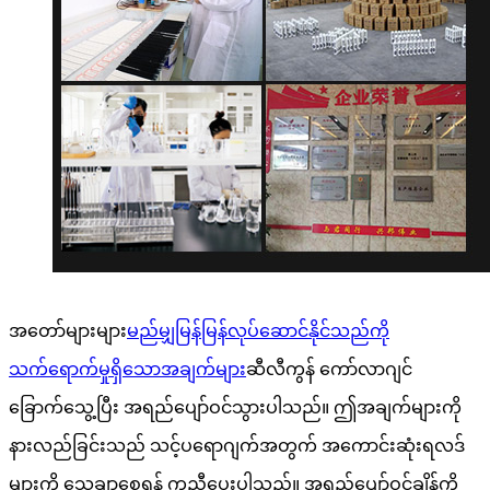
အတော်များများ
မည်မျှမြန်မြန်လုပ်ဆောင်နိုင်သည်ကို
သက်ရောက်မှုရှိသောအချက်များ
ဆီလီကွန် ကော်လာဂျင်
ခြောက်သွေ့ပြီး အရည်ပျော်ဝင်သွားပါသည်။ ဤအချက်များကို
နားလည်ခြင်းသည် သင့်ပရောဂျက်အတွက် အကောင်းဆုံးရလဒ်
များကို သေချာစေရန် ကူညီပေးပါသည်။ အရည်ပျော်ဝင်ချိန်ကို