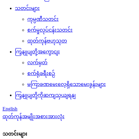
သတင်းများ
ကုမ္ပဏီသတင်း
စက်မှုလုပ်ငန်းသတင်း
ထုတ်ကုန်ဗဟုသုတ
ကြှနျုပျတို့အကွောငျး
လက်မှတ်
စက်ရုံခရီးစဉ်
မကြာခဏမေးလေ့ရှိသောမေးခွန်းများ
ကြှနျုပျတို့ကိုဆကျသှယျရနျ
English
ထုတ်ကုန်အမျိုးအစားအားလုံး
သတင်းများ