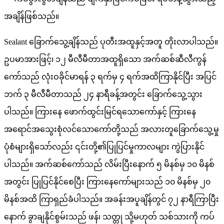
အချိန်ဖြစ်သည်။
Sealant ခြောက်သွေ့ချိန်သည် ပုတီးအထူနှင့်အတူ တိုးလာပါသည်။
ဥပမာအားဖြင့်၊ ၁၂ မီလီမီတာအထူရှိသော အက်ဆစ်ဆီလီကွန်
ကော်သည် လုံးဝခိုင်မာရန် ၃ ရက်မှ ၄ ရက်အထိကြာနိုင်ပြီး အပြင်
ဘက် ၃ မီလီမီတာသည် ၂၄ နာရီခန့်အတွင်း ခြောက်သွေ့သွား
ပါသည်။ ကြားနေ ဖောက်ထွင်းမြင်ရသောကော်နှင့် ကြားနေ
အရောင်အသွေးစုံလင်သောကော်တို့သည် အလားတူခြောက်သွေ့မှု
ပုံစံများရှိသော်လည်း ၎င်းတို့၏ပြုပြင်မှုကာလများ ကွဲပြားနိုင်
ပါသည်။ အက်ဆစ်ကော်သည် လိမ်းပြီးနောက် ၅ မိနစ်မှ ၁၀ မိနစ်
အတွင်း ပြုပြင်နိုင်စေပြီး ကြားနေကော်များသည် ၁၀ မိနစ်မှ ၂၀
မိနစ်အထိ ကြာရှည်ခံပါသည်။ အခန်းအပူချိန်တွင် ၇၂ နာရီကြာပြီး
နောက် ခွာချနိုင်စွမ်းသည် ဖန်၊ သတ္တု သို့မဟုတ် သစ်သားကို ကပ်