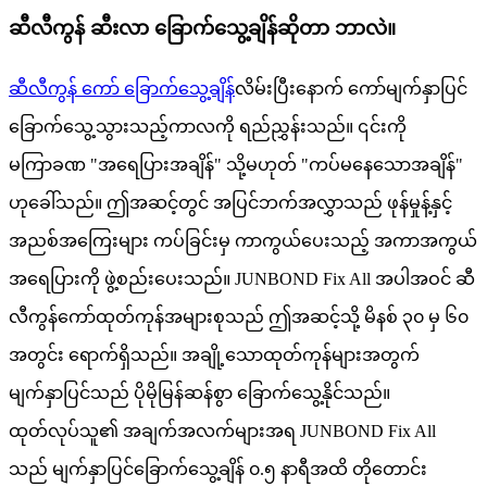
ဆီလီကွန် ဆီးလာ ခြောက်သွေ့ချိန်ဆိုတာ ဘာလဲ။
ဆီလီကွန် ကော် ခြောက်သွေ့ချိန်
လိမ်းပြီးနောက် ကော်မျက်နှာပြင်
ခြောက်သွေ့သွားသည့်ကာလကို ရည်ညွှန်းသည်။ ၎င်းကို
မကြာခဏ "အရေပြားအချိန်" သို့မဟုတ် "ကပ်မနေသောအချိန်"
ဟုခေါ်သည်။ ဤအဆင့်တွင် အပြင်ဘက်အလွှာသည် ဖုန်မှုန့်နှင့်
အညစ်အကြေးများ ကပ်ခြင်းမှ ကာကွယ်ပေးသည့် အကာအကွယ်
အရေပြားကို ဖွဲ့စည်းပေးသည်။ JUNBOND Fix All အပါအဝင် ဆီ
လီကွန်ကော်ထုတ်ကုန်အများစုသည် ဤအဆင့်သို့ မိနစ် ၃၀ မှ ၆၀
အတွင်း ရောက်ရှိသည်။ အချို့သောထုတ်ကုန်များအတွက်
မျက်နှာပြင်သည် ပိုမိုမြန်ဆန်စွာ ခြောက်သွေ့နိုင်သည်။
ထုတ်လုပ်သူ၏ အချက်အလက်များအရ JUNBOND Fix All
သည် မျက်နှာပြင်ခြောက်သွေ့ချိန် ၀.၅ နာရီအထိ တိုတောင်း