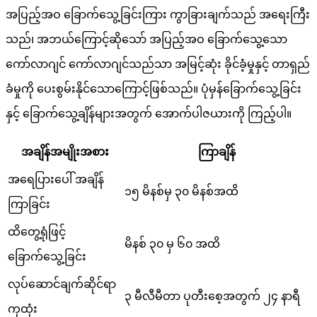
အပြည့်အဝ ခြောက်သွေ့ခြင်းကြား ကွာခြားချက်သည် အရေးကြီး
သည်၊ အဘယ်ကြောင့်ဆိုသော် အပြည့်အဝ ခြောက်သွေ့သော
ကော်လာဂျင် ကော်လာဂျင်သည်သာ အမြင့်ဆုံး ခိုင်ခံ့မှုနှင့် တာရှည်
ခံမှုကို ပေးစွမ်းနိုင်သောကြောင့်ဖြစ်သည်။ ပုံမှန်ခြောက်သွေ့ခြင်း
နှင့် ခြောက်သွေ့ချိန်များအတွက် အောက်ပါဇယားကို ကြည့်ပါ။
အချိန်အမျိုးအစား
ကြာချိန်
အရေပြားပေါ် အချိန်
၁၅ မိနစ်မှ ၃၀ မိနစ်အထိ
ကြာခြင်း
ထိတွေ့ရုံဖြင့်
မိနစ် ၃၀ မှ ၆၀ အထိ
ခြောက်သွေ့ခြင်း
လုပ်ဆောင်ချက်ဆိုင်ရာ
၃ မီလီမီတာ ပုတီးစေ့အတွက် ၂၄ နာရီ
ကုထုံး