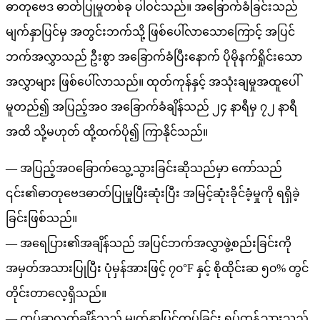
ဓာတုဗေဒ ဓာတ်ပြုမှုတစ်ခု ပါဝင်သည်။ အခြောက်ခံခြင်းသည်
မျက်နှာပြင်မှ အတွင်းဘက်သို့ ဖြစ်ပေါ်လာသောကြောင့် အပြင်
ဘက်အလွှာသည် ဦးစွာ အခြောက်ခံပြီးနောက် ပိုမိုနက်ရှိုင်းသော
အလွှာများ ဖြစ်ပေါ်လာသည်။ ထုတ်ကုန်နှင့် အသုံးချမှုအထူပေါ်
မူတည်၍ အပြည့်အဝ အခြောက်ခံချိန်သည် ၂၄ နာရီမှ ၇၂ နာရီ
အထိ သို့မဟုတ် ထို့ထက်ပို၍ ကြာနိုင်သည်။
— အပြည့်အဝခြောက်သွေ့သွားခြင်းဆိုသည်မှာ ကော်သည်
၎င်း၏ဓာတုဗေဒဓာတ်ပြုမှုပြီးဆုံးပြီး အမြင့်ဆုံးခိုင်ခံ့မှုကို ရရှိခဲ့
ခြင်းဖြစ်သည်။
— အရေပြား၏အချိန်သည် အပြင်ဘက်အလွှာဖွဲ့စည်းခြင်းကို
အမှတ်အသားပြုပြီး ပုံမှန်အားဖြင့် ၇၀°F နှင့် စိုထိုင်းဆ ၅၀% တွင်
တိုင်းတာလေ့ရှိသည်။
— ကပ်ခွာလွတ်ချိန်သည် မျက်နှာပြင်ကပ်ခြင်း ရပ်တန့်သွားသည့်