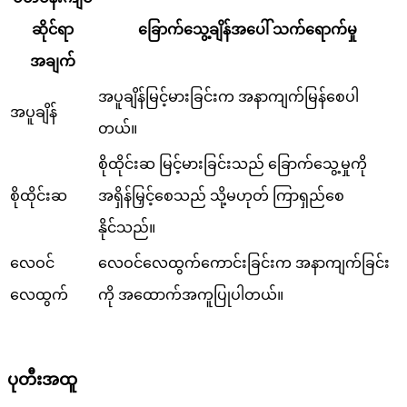
ဆိုင်ရာ
ခြောက်သွေ့ချိန်အပေါ် သက်ရောက်မှု
အချက်
အပူချိန်မြင့်မားခြင်းက အနာကျက်မြန်စေပါ
အပူချိန်
တယ်။
စိုထိုင်းဆ မြင့်မားခြင်းသည် ခြောက်သွေ့မှုကို
စိုထိုင်းဆ
အရှိန်မြှင့်စေသည် သို့မဟုတ် ကြာရှည်စေ
နိုင်သည်။
လေဝင်
လေဝင်လေထွက်ကောင်းခြင်းက အနာကျက်ခြင်း
လေထွက်
ကို အထောက်အကူပြုပါတယ်။
ပုတီးအထူ