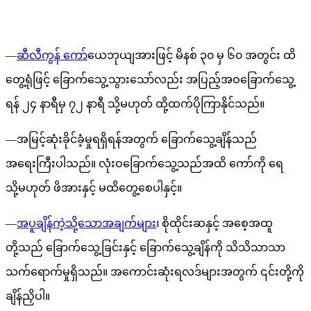
—
ဆီလီကွန် ကော်
ယေဘုယျအားဖြင့် မိနစ် ၃၀ မှ ၆၀ အတွင်း ထိ
တွေ့ရုံဖြင့် ခြောက်သွေ့သွားသော်လည်း အပြည့်အဝခြောက်သွေ့
ရန် ၂၄ နာရီမှ ၇၂ နာရီ သို့မဟုတ် ထို့ထက်ပိုကြာနိုင်သည်။
—
အမြင့်ဆုံးခိုင်ခံ့မှုရရှိရန်အတွက် ခြောက်သွေ့ချိန်သည်
အရေးကြီးပါသည်။ လုံးဝခြောက်သွေ့သည်အထိ ကော်ကို ရေ
သို့မဟုတ် ဖိအားနှင့် မထိတွေ့စေပါနှင့်။
—
အပူချိန်ကဲ့သို့သောအချက်များ
၊ စိုထိုင်းဆနှင့် အစေ့အထူ
တို့သည် ခြောက်သွေ့ခြင်းနှင့် ခြောက်သွေ့ချိန်ကို သိသိသာသာ
သက်ရောက်မှုရှိသည်။ အကောင်းဆုံးရလဒ်များအတွက် ၎င်းတို့ကို
ချိန်ညှိပါ။