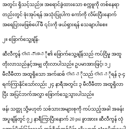
အတွင်း ရှိသင့်သည်)။ အရောင်ခွဲထားသော စက္ကူကို တစ်နေရာ
တည်းတွင် ဖုံးအုပ်ရန် အသုံးပြုပါက ကော်ကို လိမ်းပြီးနောက်
အရေပြားမဖြစ်ပေါ်မီ ၎င်းကို ဖယ်ရှားရန် သေချာပါစေ။
၂။ ခြောက်သွေ့ချိန်-
ဆီလီကွန် ಲೇಪನ್ಯಾನို၏ ခြောက်သွေ့ချိန်သည် ကပ်ငြိမှု အထူ
တိုးလာသည်နှင့်အမျှ တိုးလာပါသည်။ ဥပမာအားဖြင့်၊ ၁၂
မီလီမီတာ အထူရှိသော အက်ဆစ် ಲೇಪನိုသည် ಲೇಪನိုရန် ၃-၄
ရက်ကြာနိုင်သော်လည်း ၂၄ နာရီအတွင်း ၃ မီလီမီတာ အထူရှိလာ
ပြီး အပြင်ဘက်အလွှာ ခြောက်သွေ့သွားပါသည်။
ဖန်၊ သတ္တု သို့မဟုတ် သစ်သားအများစုကို ကပ်သည့်အခါ အခန်း
အပူချိန်တွင် ၇၂ နာရီကြာပြီးနောက် 20 psi ခွာအား။ ဆီလီကွန် လုံ